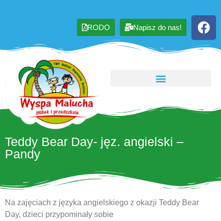
RODO
Napisz do nas!
Teddy Bear Day- jęz. angielski –
Pandy
Na zajęciach z języka angielskiego z okazji Teddy Bear
Day, dzieci przypominały sobie