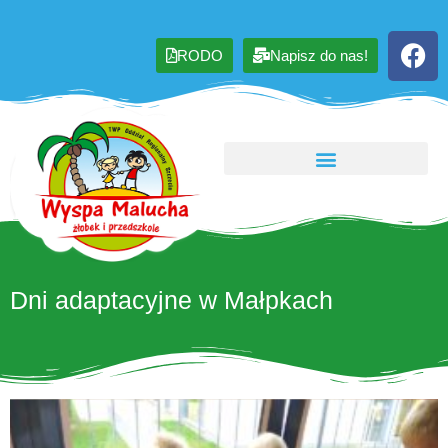
RODO
Napisz do nas!
Dni adaptacyjne w Małpkach